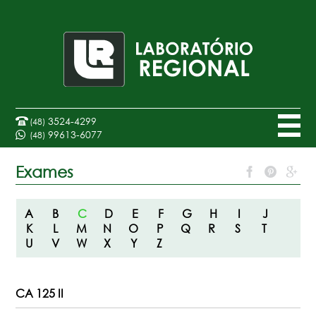
3524-4299
(48)
99613-6077
(48)
Exames
A
B
C
D
E
F
G
H
I
J
K
L
M
N
O
P
Q
R
S
T
U
V
W
X
Y
Z
CA 125 II