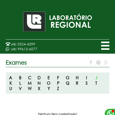
3524-4299
(48)
99613-6077
(48)
Exames
A
B
C
D
E
F
G
H
I
J
K
L
M
N
O
P
Q
R
S
T
U
V
W
X
Y
Z
Nenhum item cadastrado!