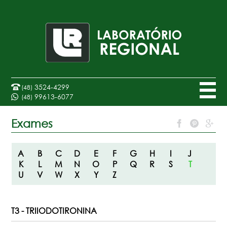
3524-4299
(48)
99613-6077
(48)
Exames
A
B
C
D
E
F
G
H
I
J
K
L
M
N
O
P
Q
R
S
T
U
V
W
X
Y
Z
T3 - TRIIODOTIRONINA