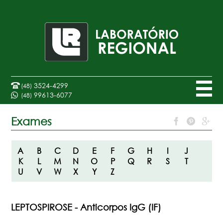
3524-4299
(48)
99613-6077
(48)
Exames
A
B
C
D
E
F
G
H
I
J
K
L
M
N
O
P
Q
R
S
T
U
V
W
X
Y
Z
LEPTOSPIROSE - Anticorpos IgG (IF)