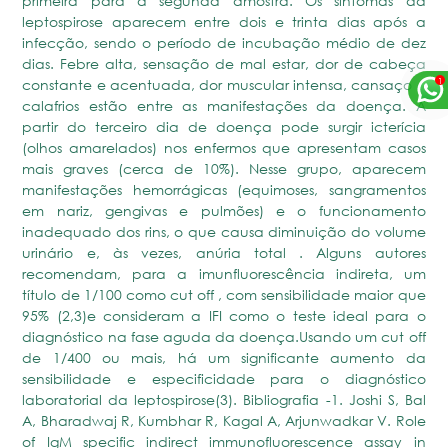
primeira para a segunda amostra. Os sintomas da
leptospirose aparecem entre dois e trinta dias após a
infecção, sendo o período de incubação médio de dez
dias. Febre alta, sensação de mal estar, dor de cabeça
constante e acentuada, dor muscular intensa, cansaço e
calafrios estão entre as manifestações da doença. A
partir do terceiro dia de doença pode surgir icterícia
(olhos amarelados) nos enfermos que apresentam casos
mais graves (cerca de 10%). Nesse grupo, aparecem
manifestações hemorrágicas (equimoses, sangramentos
em nariz, gengivas e pulmões) e o funcionamento
inadequado dos rins, o que causa diminuição do volume
urinário e, às vezes, anúria total . Alguns autores
recomendam, para a imunfluorescência indireta, um
título de 1/100 como cut off , com sensibilidade maior que
95% (2,3)e consideram a IFI como o teste ideal para o
diagnóstico na fase aguda da doença.Usando um cut off
de 1/400 ou mais, há um significante aumento da
sensibilidade e especificidade para o diagnóstico
laboratorial da leptospirose(3). Bibliografia -1. Joshi S, Bal
A, Bharadwaj R, Kumbhar R, Kagal A, Arjunwadkar V. Role
of IgM specific indirect immunofluorescence assay in