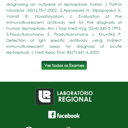
diagnosing an outbreak of leptospirosis. Indian J Pathol
Microbiol ;45(1):75-7,2002. 2.Appassakij H, Silpapojakul K,
Wansit R, Woodtayakorn J. Evaluation of the
immunofluorescent antibody test for the diagnosis of
human leptospirosis. Am J Trop Med Hyg ;52(4):340-3,1995.
3.Pradutkanchana S, Pradutkanchana J, Khuntikij P.
Detection of IgM specific antibody using indirect
immunofluorescent assay for diagnosis of acute
leptospirosis. J Med Assoc Thai ;86(7):641-6,2003.
Ver todos os Exames