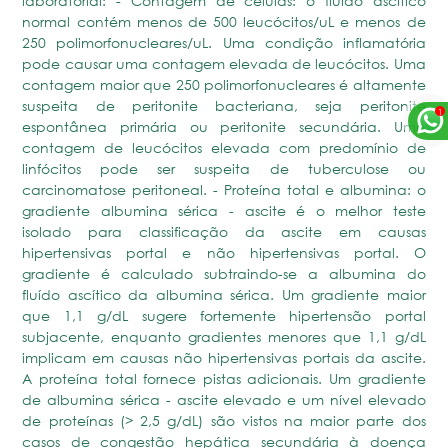
laboratorial: - Contagem de células: o fluído ascítico
normal contém menos de 500 leucócitos/uL e menos de
250 polimorfonucleares/uL. Uma condição inflamatória
pode causar uma contagem elevada de leucócitos. Uma
contagem maior que 250 polimorfonucleares é altamente
suspeita de peritonite bacteriana, seja peritonite
espontânea primária ou peritonite secundária. Uma
contagem de leucócitos elevada com predomínio de
linfócitos pode ser suspeita de tuberculose ou
carcinomatose peritoneal. - Proteína total e albumina: o
gradiente albumina sérica - ascite é o melhor teste
isolado para classificação da ascite em causas
hipertensivas portal e não hipertensivas portal. O
gradiente é calculado subtraindo-se a albumina do
fluído ascítico da albumina sérica. Um gradiente maior
que 1,1 g/dL sugere fortemente hipertensão portal
subjacente, enquanto gradientes menores que 1,1 g/dL
implicam em causas não hipertensivas portais da ascite.
A proteína total fornece pistas adicionais. Um gradiente
de albumina sérica - ascite elevado e um nível elevado
de proteínas (> 2,5 g/dL) são vistos na maior parte dos
casos de congestão hepática secundária à doença