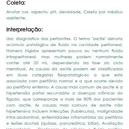
Coleta:
Anotar cor, aspecto, pH, densidade. Coleta por médico
assistente.
Interpretação:
Uso: diagnóstico das peritonites. O termo "ascite" denota
acúmulo patológico de fluido na cavidade peritoneal.
Homens hígidos apresentam pouco ou nenhum fluido
intraperitoneal, mas mulheres podem normalmente
conter até 20 mL, dependendo da fase do ciclo
menstrual. As causas da ascite podem ser classificadas
em duas categorias fisiopatológicas: a que está
associada com peritônio normal e a que ocorre devido
ao peritônio enfermo. A causa mais comum de ascite é a
hipertensão portal secundária a doenças crônicas do
fígado, que corresponde a mais de 80% dos pacientes
com ascite. As causas mais comuns de ascite não
hipertensiva incluem infecções (tubérculos), malignidade
intra-abdominal, enfermidades inflamatórias do peritônio
e lesões ductais (quilosa, pancreática, biliar). Avaliação