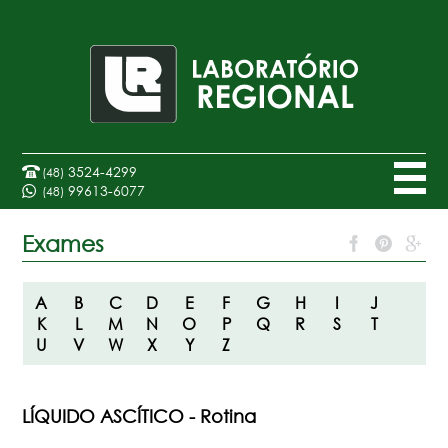
3524-4299
(48)
99613-6077
(48)
Exames
A
B
C
D
E
F
G
H
I
J
K
L
M
N
O
P
Q
R
S
T
U
V
W
X
Y
Z
LÍQUIDO ASCÍTICO - Rotina