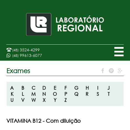
3524-4299
(48)
99613-6077
(48)
Exames
A
B
C
D
E
F
G
H
I
J
K
L
M
N
O
P
Q
R
S
T
U
V
W
X
Y
Z
VITAMINA B12 - Com diluição