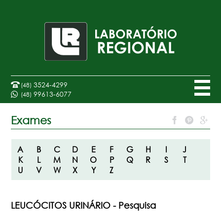
3524-4299
(48)
99613-6077
(48)
Exames
A
B
C
D
E
F
G
H
I
J
K
L
M
N
O
P
Q
R
S
T
U
V
W
X
Y
Z
LEUCÓCITOS URINÁRIO - Pesquisa