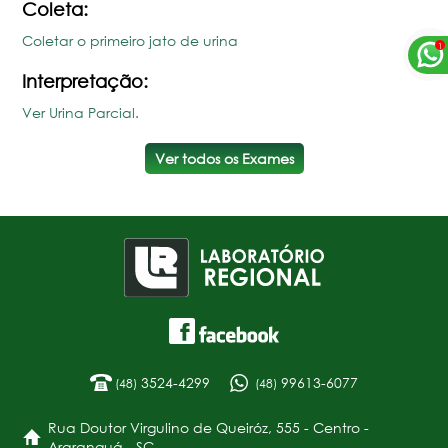
Coleta:
Coletar o primeiro jato de urina
Interpretação:
Ver Urina Parcial.
Ver todos os Exames
3524-4299
99613-6077
(48)
(48)
Rua Doutor Virgulino de Queiróz, 555 - Centro -
Araranguá - SC