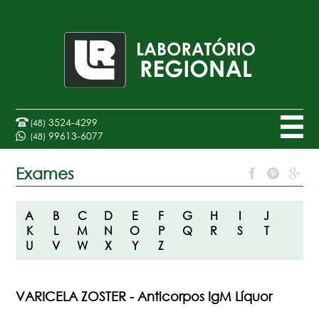
3524-4299
(48)
99613-6077
(48)
Exames
A
B
C
D
E
F
G
H
I
J
K
L
M
N
O
P
Q
R
S
T
U
V
W
X
Y
Z
VARICELA ZOSTER - Anticorpos IgM Líquor