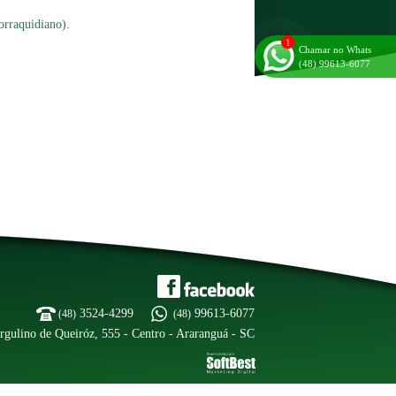
orraquidiano).
Chamar no Whats
(48) 99613-6077
3524-4299
99613-6077
(48)
(48)
rgulino de Queiróz, 555 - Centro - Araranguá - SC