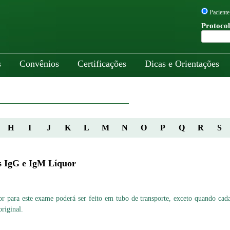
Paciente
Protocol
s
Convênios
Certificações
Dicas e Orientações
H
I
J
K
L
M
N
O
P
Q
R
S
 IgG e IgM Líquor
or para este exame poderá ser feito em tubo de transporte, exceto quando ca
riginal.