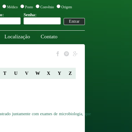
Médico
Posto
Convênio
Origem
o:
Senha:
Localização
Contato
T
U
V
W
X
Y
Z
dastrado juntamente com exames de microbiologia, que