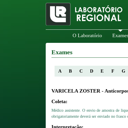
O Laboratório
Exame
Exames
A
B
C
D
E
F
G
VARICELA ZOSTER - Anticorpos
Coleta:
Médico assistente. O envio de amostra de liqu
obrigatoriamente deverá ser enviado no frasco o
Interpretação: