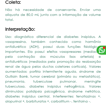
Coleta:
Não há necessidade de conservante. Enviar uma
aliquota de 80,0 mL junto com a informação de volume
total.
Interpretação:
Uso: diagnóstico diferencial de diabetes insipidus. A
vasopressina, também conhecida como hormônio
antidiurético (ADH), possui duas funções fisiológicas
importantes. Ela possui efeitos vasopressores (mediados
pela contração dos músculos lisos arteriais) e
antidiuréticos (mediados pela promoção da reabsorção
renal de água pelos ductos coletores corticais). Valores
aumentados: porfiria intermitente aguda, síndrome de
Guillain Barré, tumor cerebral (primário ou metastático),
pneumonia, tuberculose pulmonar, meningite
tuberculosa, diabetes insipidus nefrogênica. Valores
diminuídos: polidipsia psicogênica, síndrome nefrótica,
diabetes insipidus central. Interferentes: fenotiazinas +,
alopurinol +, barbituratos +, carbolitium -, fenitoína -.