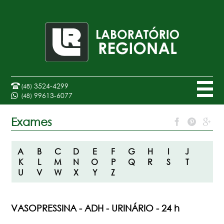
3524-4299
(48)
99613-6077
(48)
Exames
A
B
C
D
E
F
G
H
I
J
K
L
M
N
O
P
Q
R
S
T
U
V
W
X
Y
Z
VASOPRESSINA - ADH - URINÁRIO - 24 h