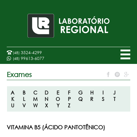
3524-4299
(48)
99613-6077
(48)
Exames
A
B
C
D
E
F
G
H
I
J
K
L
M
N
O
P
Q
R
S
T
U
V
W
X
Y
Z
VITAMINA B5 (ÁCIDO PANTOTÊNICO)