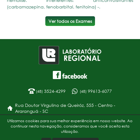
hemólise. Interferentes: anticonvulsivantes
(carbamazepina, fenobarbital, fenitoína) -.
Ver todos os Exames
3524-4299
99613-6077
(48)
(48)
Rua Doutor Virgulino de Queiróz, 555 - Centro -
Araranguá - SC
Utilizamos cookies para sua melhor experiência em nosso website. Ao
Política de Privacidade
continuar nesta navegação, consideramos que você aceita esta
utilização.
Copyright 2017 - Laboratório Regional