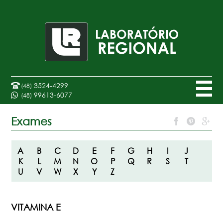
3524-4299
(48)
99613-6077
(48)
Exames
A
B
C
D
E
F
G
H
I
J
K
L
M
N
O
P
Q
R
S
T
U
V
W
X
Y
Z
VITAMINA E