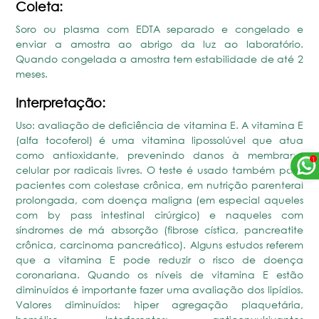
Coleta:
Soro ou plasma com EDTA separado e congelado e
enviar a amostra ao abrigo da luz ao laboratório.
Quando congelada a amostra tem estabilidade de até 2
meses.
Interpretação:
Uso: avaliação de deficiência de vitamina E. A vitamina E
(alfa tocoferol) é uma vitamina lipossolúvel que atua
como antioxidante, prevenindo danos à membrana
celular por radicais livres. O teste é usado também para
pacientes com colestase crônica, em nutrição parenteral
prolongada, com doença maligna (em especial aqueles
com by pass intestinal cirúrgico) e naqueles com
síndromes de má absorção (fibrose cística, pancreatite
crônica, carcinoma pancreático). Alguns estudos referem
que a vitamina E pode reduzir o risco de doença
coronariana. Quando os níveis de vitamina E estão
diminuídos é importante fazer uma avaliação dos lipídios.
Valores diminuídos: hiper agregação plaquetária,