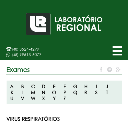
3524-4299
(48)
99613-6077
(48)
Exames
A
B
C
D
E
F
G
H
I
J
K
L
M
N
O
P
Q
R
S
T
U
V
W
X
Y
Z
VIRUS RESPIRATÓRIOS