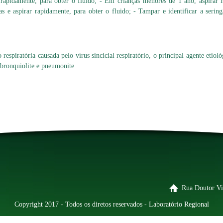
r rapidamente, para obter o fluido; - Em crianças menores de 1 ano, aspirar
s e aspirar rapidamente, para obter o fluido; - Tampar e identificar a seri
 respiratória causada pelo vírus sincicial respiratório, o principal agente etio
 bronquiolite e pneumonite
Rua Doutor Vi
Copyright 2017 - Todos os diretos reservados - Laboratório Regional