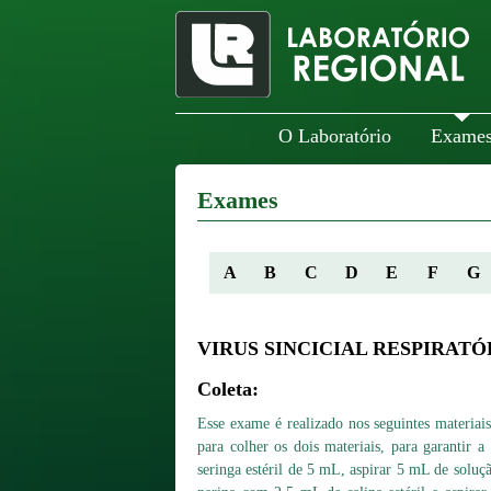
O Laboratório
Exame
Exames
A
B
C
D
E
F
G
VIRUS SINCICIAL RESPIRATÓ
Coleta:
Esse exame é realizado nos seguintes materiais
para colher os dois materiais, para garantir
seringa estéril de 5 mL, aspirar 5 mL de soluç