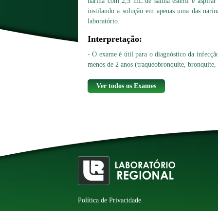
narina com 2,5 mL de salina estéril e aspira
instilando a solução em apenas uma das narina
laboratório.
Interpretação:
- O exame é útil para o diagnóstico da infecção
menos de 2 anos (traqueobronquite, bronquite,
Ver todos os Exames
Política de Privacidade