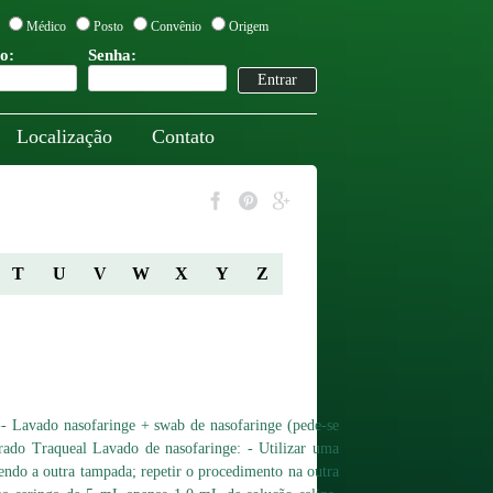
Médico
Posto
Convênio
Origem
o:
Senha:
Localização
Contato
T
U
V
W
X
Y
Z
 -- Lavado nasofaringe + swab de nasofaringe (pede-se
irado Traqueal Lavado de nasofaringe: - Utilizar uma
tendo a outra tampada; repetir o procedimento na outra