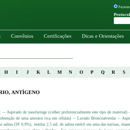
Paciente
Protocol
s
Convênios
Certificações
Dicas e Orientações
H
I
J
K
L
M
N
O
P
Q
R
S
RIO, ANTÍGENO
: -- Aspirado de nasofaringe (colher preferencialmente este tipo de material)
 a obtenção de uma amostra rica em células) -- Lavado Broncoalveolar -- Asp
ão salina (SF 0,9%), instilar 2,5 mL de salina estéril em uma das narinas, man