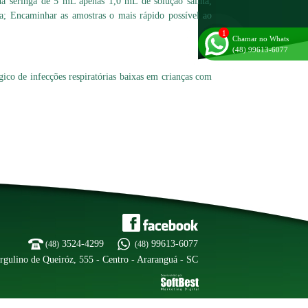
 na seringa de 5 mL apenas 1,0 mL de solução salina,
nga; Encaminhar as amostras o mais rápido possível ao
Chamar no Whats
(48) 99613-6077
lógico de infecções respiratórias baixas em crianças com
3524-4299
99613-6077
(48)
(48)
rgulino de Queiróz, 555 - Centro - Araranguá - SC