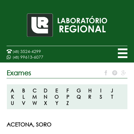
3524-4299
(48)
99613-6077
(48)
Exames
A
B
C
D
E
F
G
H
I
J
K
L
M
N
O
P
Q
R
S
T
U
V
W
X
Y
Z
ACETONA, SORO