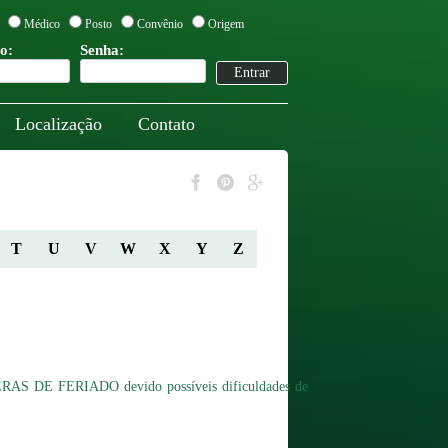
Médico
Posto
Convênio
Origem
o:
Senha:
Localização
Contato
T
U
V
W
X
Y
Z
PERAS DE FERIADO devido possíveis dificuldades de