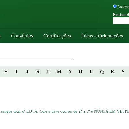
Paciente
Protocol
s
Convênios
Certificações
Dicas e Orientações
H
I
J
K
L
M
N
O
P
Q
R
S
de sangue total c/ EDTA. Coleta deve ocorrer de 2º a 5º e NUNCA EM VÉS