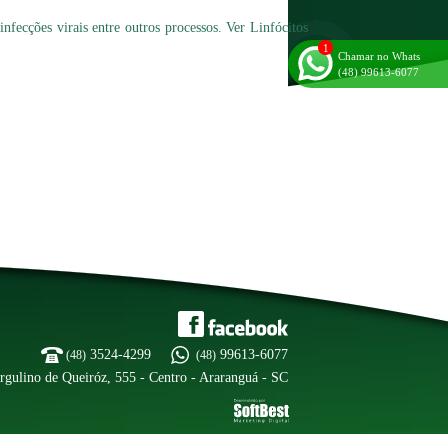
infecções virais entre outros processos. Ver Linfócitos
Chamar no Whats
(48) 99613-6077
3524-4299
99613-6077
(48)
(48)
rgulino de Queiróz, 555 - Centro - Araranguá - SC