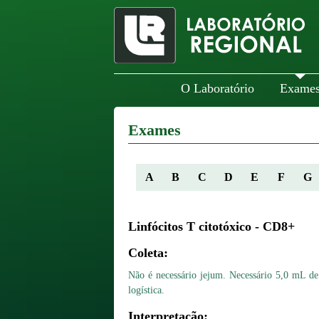
O Laboratório
Exame
Exames
A
B
C
D
E
F
G
Linfócitos T citotóxico - CD8+
Coleta:
Não é necessário jejum. Necessário 5,0 mL 
logística.
Interpretação: