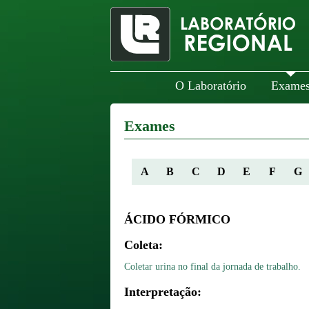
O Laboratório
Exame
Exames
A
B
C
D
E
F
G
ÁCIDO FÓRMICO
Coleta:
Coletar urina no final da jornada de trabalho.
Interpretação: