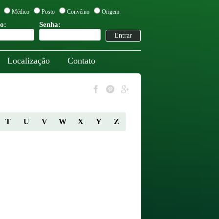
Médico
Posto
Convênio
Origem
o:
Senha:
Localização
Contato
T
U
V
W
X
Y
Z