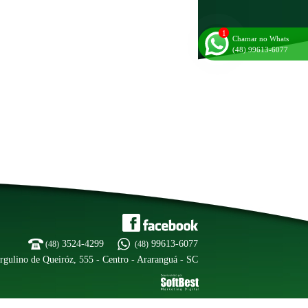
Chamar no Whats
(48) 99613-6077
3524-4299
99613-6077
(48)
(48)
rgulino de Queiróz, 555 - Centro - Araranguá - SC