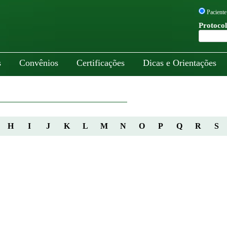
Paciente
Protocol
s
Convênios
Certificações
Dicas e Orientações
H
I
J
K
L
M
N
O
P
Q
R
S