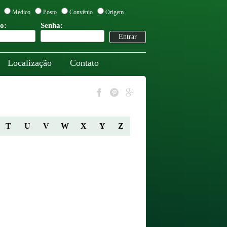
Médico
Posto
Convênio
Origem
o:
Senha:
Localização
Contato
T
U
V
W
X
Y
Z