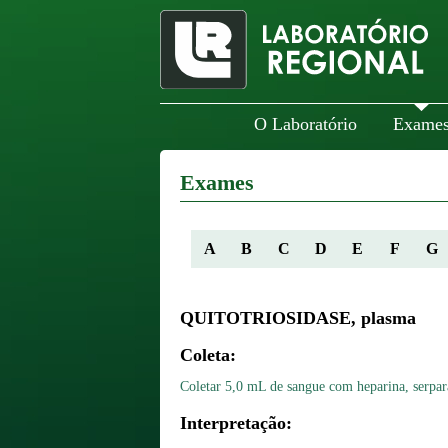
O Laboratório
Exame
Exames
A
B
C
D
E
F
G
QUITOTRIOSIDASE, plasma
Coleta:
Coletar 5,0 mL de sangue com heparina, serpar
Interpretação: