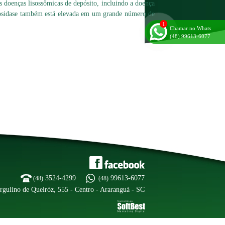
 doenças lisossômicas de depósito, incluindo a doença
riosidase também está elevada em um grande número de
Chamar no Whats
(48) 99613-6077
3524-4299
99613-6077
(48)
(48)
rgulino de Queiróz, 555 - Centro - Araranguá - SC