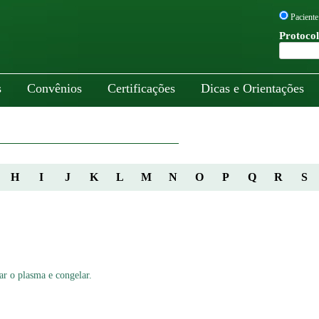
Paciente
Protocol
s
Convênios
Certificações
Dicas e Orientações
H
I
J
K
L
M
N
O
P
Q
R
S
ar o plasma e congelar.