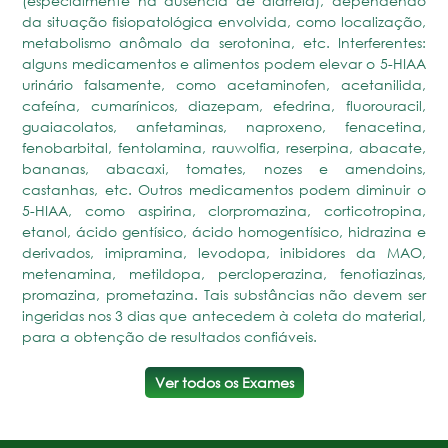
(especialmente na ausência de diarréia), dependendo
da situação fisiopatológica envolvida, como localização,
metabolismo anômalo da serotonina, etc. Interferentes:
alguns medicamentos e alimentos podem elevar o 5-HIAA
urinário falsamente, como acetaminofen, acetanilida,
cafeína, cumarínicos, diazepam, efedrina, fluorouracil,
guaiacolatos, anfetaminas, naproxeno, fenacetina,
fenobarbital, fentolamina, rauwolfia, reserpina, abacate,
bananas, abacaxi, tomates, nozes e amendoins,
castanhas, etc. Outros medicamentos podem diminuir o
5-HIAA, como aspirina, clorpromazina, corticotropina,
etanol, ácido gentísico, ácido homogentísico, hidrazina e
derivados, imipramina, levodopa, inibidores da MAO,
metenamina, metildopa, percloperazina, fenotiazinas,
promazina, prometazina. Tais substâncias não devem ser
ingeridas nos 3 dias que antecedem à coleta do material,
para a obtenção de resultados confiáveis.
Ver todos os Exames