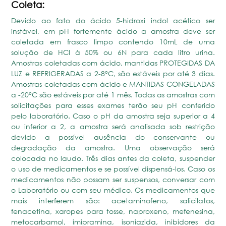
Coleta:
Devido ao fato do ácido 5-hidroxi indol acético ser
instável, em pH fortemente ácido a amostra deve ser
coletada em frasco limpo contendo 10mL de uma
solução de HCl à 50% ou 6N para cada litro urina.
Amostras coletadas com ácido, mantidas PROTEGIDAS DA
LUZ e REFRIGERADAS a 2-8°C, são estáveis por até 3 dias.
Amostras coletadas com ácido e MANTIDAS CONGELADAS
a -20°C são estáveis por até 1 mês. Todas as amostras com
solicitações para esses exames terão seu pH conferido
pelo laboratório. Caso o pH da amostra seja superior a 4
ou inferior a 2, a amostra será analisada sob restrição
devido a possível ausência do conservante ou
degradação da amostra. Uma observação será
colocada no laudo. Três dias antes da coleta, suspender
o uso de medicamentos e se possível dispensá-los. Caso os
medicamentos não possam ser suspensos, conversar com
o Laboratório ou com seu médico. Os medicamentos que
mais interferem são: acetaminofeno, salicilatos,
fenacetina, xaropes para tosse, naproxeno, mefenesina,
metocarbamol, imipramina, isoniazida, inibidores da