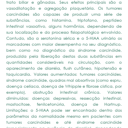
trato biliar e gônadas. Seus efeitos principais são a
vasodilatação e agregação plaquetária. Os tumores
carcinóides são capazes de produzir uma série de
substâncias, como histamina, triptofano, peptídeo
intestinal vasoativo, alguns hormônios, dependendo de
sua localização e do processo fisiopatológico envolvido.
Contudo, são a serotonina sérica e o 5-HIAA urinário os
marcadores com maior desempenho no seu diagnóstico,
bem como no diagnóstico da síndrome carcinóide,
produzida pela liberação destas duas substâncias em
quantidades consideráveis na circulação, com o
aparecimento de diarréia, flush cutâneo, hipotensão e
taquicardia. Valores aumentados: tumores carcinóides,
síndrome carcinóide, quadros mal absortivos (como espru,
doença celíaca, doença de Whipple e fibrose cística, por
exemplo), obstrução intestinal crônica. Valores
diminuídos: doenças depressivas, ressecção intestinal,
mastocitose, fenilcetonúria, doença de Hartnup.
Limitações: o 5-HIAA pode ser encontrado dentro dos
parâmetros da normalidade mesmo em pacientes com
tumores carcinóides e até síndrome carcinóide