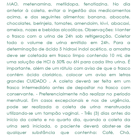
MAO, metenamina, metildopa, fenotiazina. No dia
anterior à coleta, evitar a ingestão dos medicamentos
acima, e dos seguintes alimentos: banana, abacate,
chocolates, berinjela, tomates, amendoim, kiwi, abacaxi,
ameixa, nozes e bebidas alcoólicas. Observações: Manter
o frasco com a urina de 24h sob refrigeração. Coletar
todo o volume de urina emitido em 24h. Para a
determinação de ácido 5 hidroxi indol acético, a amostra
deve ser coletada em frasco limpo contendo 10 mL de
uma solução de HCl à 50% ou 6N para cada litro urina. É
importante, além de um rótulo com aviso de que o frasco
contém ácido clorídrico, colocar um aviso em letras
grandes CUIDADO . A coleta deverá ser feita em um
frasco intermediário antes de depositar no frasco com
conservante. - Preferencialmente não realizar no período
menstrual. Em casos excepcionais e nos de urgência,
pode ser realizada a coleta de urina menstruada
utilizando-se um tampão vaginal. - Três (3) dias antes do
início da coleta e no quarto dia, quando a coleta da
urina será iniciada, o paciente deverá abster-se de
qualquer substância que contenha: Café, Chá,