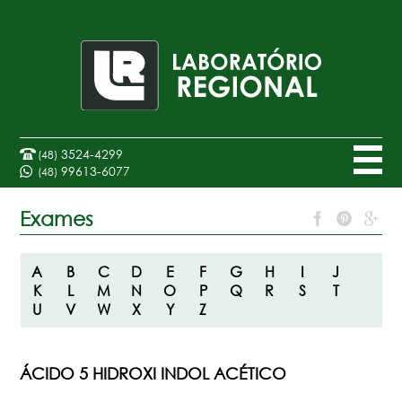
3524-4299
(48)
99613-6077
(48)
Exames
A
B
C
D
E
F
G
H
I
J
K
L
M
N
O
P
Q
R
S
T
U
V
W
X
Y
Z
ÁCIDO 5 HIDROXI INDOL ACÉTICO