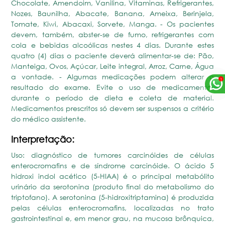
Chocolate, Amendoim, Vanilina, Vitaminas, Refrigerantes,
Nozes, Baunilha, Abacate, Banana, Ameixa, Berinjela,
Tomate, Kiwi, Abacaxi, Sorvete, Manga. - Os pacientes
devem, também, abster-se de fumo, refrigerantes com
cola e bebidas alcoólicas nestes 4 dias. Durante estes
quatro (4) dias o paciente deverá alimentar-se de: Pão,
Manteiga, Ovos, Açúcar, Leite integral, Arroz, Carne, Água
a vontade. - Algumas medicações podem alterar o
resultado do exame. Evite o uso de medicamentos
durante o período de dieta e coleta de material.
Medicamentos prescritos só devem ser suspensos a critério
do médico assistente.
Interpretação:
Uso: diagnóstico de tumores carcinóides de células
enterocromafins e de síndrome carcinóide. O ácido 5
hidroxi indol acético (5-HIAA) é o principal metabólito
urinário da serotonina (produto final do metabolismo do
triptofano). A serotonina (5-hidroxitriptamina) é produzida
pelas células enterocromafins, localizadas no trato
gastrointestinal e, em menor grau, na mucosa brônquica,